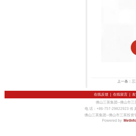
上一条：
三
在线反馈
|
在线留言
|
友
佛山三英集团--佛山市
电 话：+86-757-29822923 传 真：
佛山三英集团--佛山市三英投资管理有
Powered by
MetInf