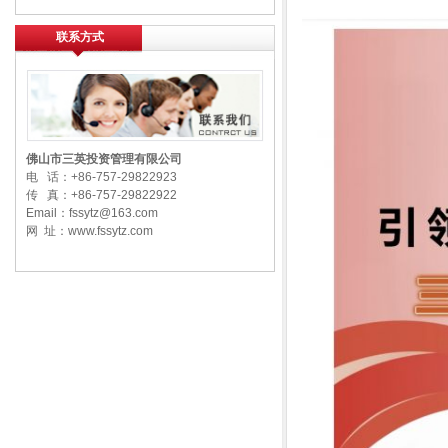
联系方式
佛山市三英投资管理有限公司
电 话：+86-757-29822923
传 真：+86-757-29822922
Email：
fssytz@163.com
网 址：
www.fssytz.com